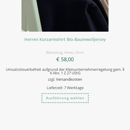
Herren Kurzarmshirt Bio-Baumwolljersey
Bekleidung
,
Herren
,
Shirts
€
58,00
Umsatzsteuerbefreit aufgrund der Kleinunternehmerregelung gem. §
6 Abs. 1 Z 27 UStG
zzgl.
Versandkosten
Lieferzeit:
7 Werktage
Dieses
Ausführung wählen
Produkt
weist
mehrere
Varianten
auf.
Die
Optionen
können