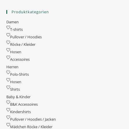
auf
der
Produktseite
Produktkategorien
gewählt
werden
Damen
T-shirts
Pullover / Hoodies
Röcke / Kleider
Hosen
Accessoires
Herren
Polo-Shirts
Hosen
Shirts
Baby & Kinder
B&K Accessoires
Kindershirts
Pullover / Hoodies / Jacken
Mädchen Röcke / Kleider