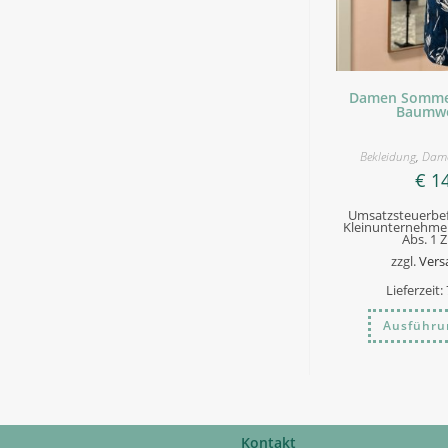
Damen Sommer
Baumwo
Bekleidung
,
Dam
€
14
Umsatzsteuerbef
Kleinunternehmer
Abs. 1 
zzgl.
Vers
Lieferzeit:
Ausführu
Kontakt