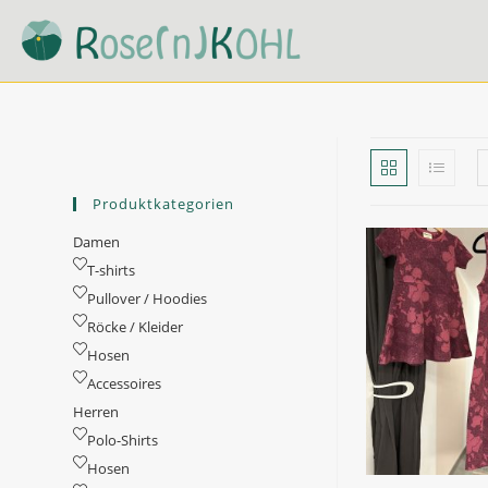
Zum
Inhalt
springen
Produktkategorien
Damen
T-shirts
Pullover / Hoodies
Röcke / Kleider
Hosen
Accessoires
Herren
Polo-Shirts
Hosen