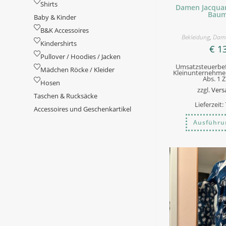
Shirts
Damen Jacquar
Baum
Baby & Kinder
B&K Accessoires
Bekleidung
,
Dam
Kindershirts
€
13
Pullover / Hoodies / Jacken
Umsatzsteuerbef
Mädchen Röcke / Kleider
Kleinunternehmer
Abs. 1 
Hosen
zzgl.
Vers
Taschen & Rucksäcke
Lieferzeit:
Accessoires und Geschenkartikel
Ausführu