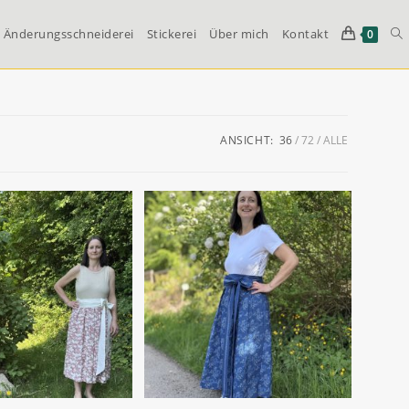
Änderungsschneiderei
Stickerei
Über mich
Kontakt
We
0
Su
ANSICHT:
36
72
ALLE
um