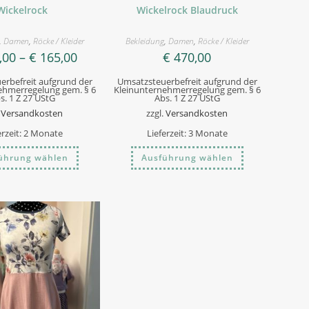
Wickelrock
Wickelrock Blaudruck
,
Damen
,
Röcke / Kleider
Bekleidung
,
Damen
,
Röcke / Kleider
,00
–
€
165,00
€
470,00
erbefreit aufgrund der
Umsatzsteuerbefreit aufgrund der
ehmerregelung gem. § 6
Kleinunternehmerregelung gem. § 6
s. 1 Z 27 UStG
Abs. 1 Z 27 UStG
.
Versandkosten
zzgl.
Versandkosten
erzeit:
2 Monate
Lieferzeit:
3 Monate
Dieses
Dieses
ührung wählen
Ausführung wählen
Produkt
Produkt
weist
weist
mehrere
mehrere
Varianten
Varianten
auf.
auf.
Die
Die
Optionen
Optionen
können
können
auf
auf
der
der
Produktseite
Produktseite
gewählt
gewählt
werden
werden