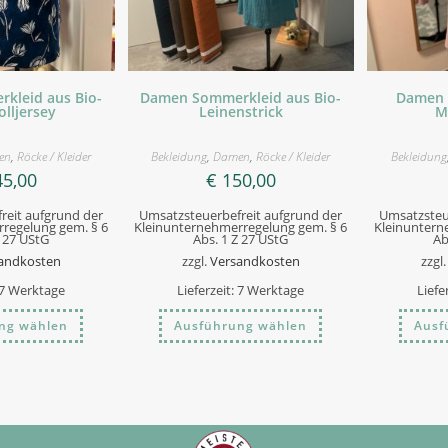
kleid aus Bio-
Damen Sommerkleid aus Bio-
Damen 
lljersey
Leinenstrick
M
en
,
Röcke / Kleider
Bekleidung
,
Damen
,
Röcke / Kleider
Bekleidung
5,00
€
150,00
reit aufgrund der
Umsatzsteuerbefreit aufgrund der
Umsatzsteu
regelung gem. § 6
Kleinunternehmerregelung gem. § 6
Kleinuntern
Z 27 UStG
Abs. 1 Z 27 UStG
Ab
andkosten
zzgl.
Versandkosten
zzgl
7 Werktage
Lieferzeit:
7 Werktage
Liefe
Dieses
Dieses
ng wählen
Ausführung wählen
Ausf
Produkt
Produkt
weist
weist
mehrere
mehrere
Varianten
Varianten
auf.
auf.
Die
Die
Optionen
Optionen
können
können
auf
auf