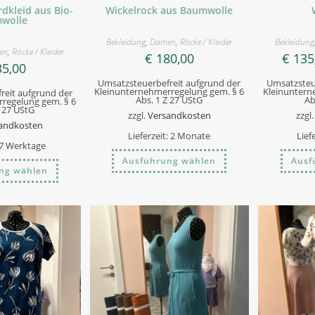
Wickelrock aus Baumwolle
dkleid aus Bio-
wolle
Bekleidung
,
Damen
,
Röcke / Kleider
Bekleidung
en
,
Röcke / Kleider
€
180,00
€
135
5,00
Umsatzsteuerbefreit aufgrund der
Umsatzsteu
Kleinunternehmerregelung gem. § 6
Kleinuntern
reit aufgrund der
Abs. 1 Z 27 UStG
Ab
regelung gem. § 6
Z 27 UStG
zzgl.
Versandkosten
zzgl
andkosten
Lieferzeit:
2 Monate
Lief
7 Werktage
Dieses
Ausführung wählen
Ausf
Produkt
Dieses
ng wählen
weist
Produkt
mehrere
weist
Varianten
mehrere
auf.
Varianten
Die
auf.
Optionen
Die
können
Optionen
auf
können
der
auf
Produktseite
der
gewählt
Produktseite
werden
gewählt
werden