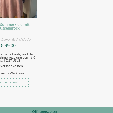
Sommerkleid mit
usselinrock
,
Damen
,
Röcke / Kleider
€
99,00
erbefreit aufgrund der
ehmerregelung gem. § 6
s. 1 Z 27 UStG
.
Versandkosten
rzeit:
7 Werktage
Dieses
ührung wählen
Produkt
weist
mehrere
Varianten
auf.
Die
Optionen
können
auf
Öffnungszeiten