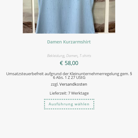
Damen Kurzarmshirt
Bekleidung
,
Damen
,
T-shirts
€
58,00
Umsatzsteuerbefreit aufgrund der Kleinunternehmerregelung gem. §
6 Abs. 1 Z 27 UStG
zzgl.
Versandkosten
Lieferzeit:
7 Werktage
Dieses
Ausführung wählen
Produkt
weist
mehrere
Varianten
auf.
Die
Optionen
können