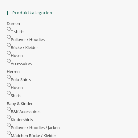
auf
der
Produktseite
Produktkategorien
gewählt
werden
Damen
T-shirts
Pullover / Hoodies
Röcke / Kleider
Hosen
Accessoires
Herren
Polo-Shirts
Hosen
Shirts
Baby & Kinder
B&K Accessoires
Kindershirts
Pullover / Hoodies / Jacken
Mädchen Röcke / Kleider