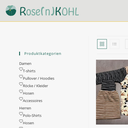
Zum
Inhalt
springen
Produktkategorien
Damen
T-shirts
Pullover / Hoodies
Röcke / Kleider
Hosen
Accessoires
Herren
Polo-Shirts
Hosen