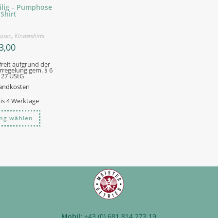
ilig – Pumphose
Shirt
osen
,
Kindershirts
3,00
reit aufgrund der
regelung gem. § 6
Z 27 UStG
andkosten
bis 4 Werktage
Dieses
ng wählen
Produkt
weist
mehrere
Varianten
auf.
Die
Optionen
können
auf
der
Produktseite
gewählt
werden
Mobil:
+43 (0) 681 814 273 19