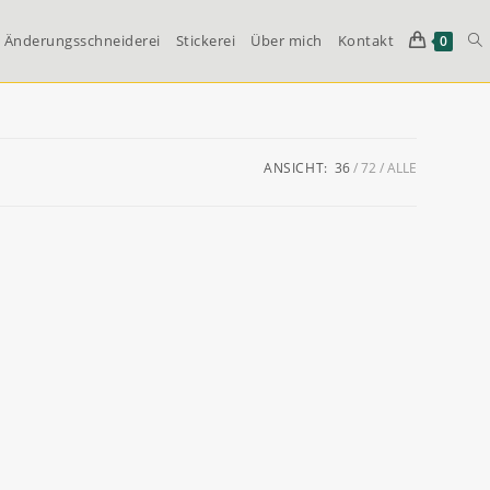
Änderungsschneiderei
Stickerei
Über mich
Kontakt
We
0
Su
ANSICHT:
36
72
ALLE
um