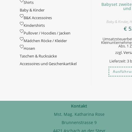
Shirts
Babyset zweite
und 
Baby & Kinder
B&K Accessoires
Baby & Kinder
,
H
Kindershirts
€
5
Pullover / Hoodies / Jacken
Umsatzsteuerbef
Mädchen Röcke / Kleider
Kleinunternehmer
Abs. 1 
Hosen
zzgl.
Vers
Taschen & Rucksäcke
Lieferzeit:
3 
Accessoires und Geschenkartikel
Ausführu
Kontakt
Mst. Mag. Katharina Rose
Brunnenstrasse 9
4421 Aschach an der Steyr