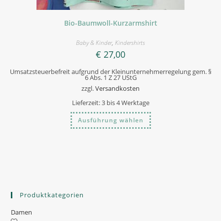
Bio-Baumwoll-Kurzarmshirt
Baby & Kinder
,
Kindershirts
€
27,00
Umsatzsteuerbefreit aufgrund der Kleinunternehmerregelung gem. §
6 Abs. 1 Z 27 UStG
zzgl.
Versandkosten
Lieferzeit:
3 bis 4 Werktage
Dieses
Ausführung wählen
Produkt
weist
mehrere
Varianten
auf.
Die
Optionen
können
auf
der
Produktseite
Produktkategorien
gewählt
werden
Damen