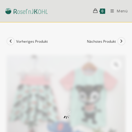
Zum
Inhalt
Menü
0
springen
Vorheriges Produkt
Nächstes Produkt
Zoom