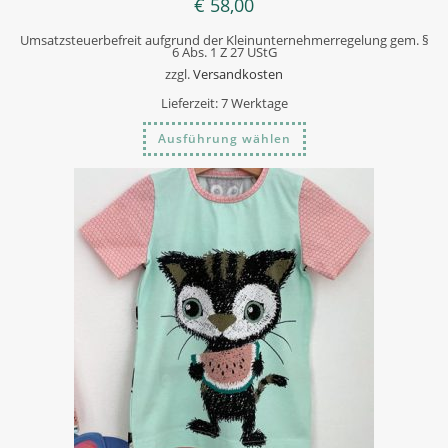
€
58,00
Umsatzsteuerbefreit aufgrund der Kleinunternehmerregelung gem. §
6 Abs. 1 Z 27 UStG
zzgl.
Versandkosten
Lieferzeit:
7 Werktage
Dieses
Ausführung wählen
Produkt
weist
mehrere
Varianten
auf.
Die
Optionen
können
auf
der
Produktseite
gewählt
werden