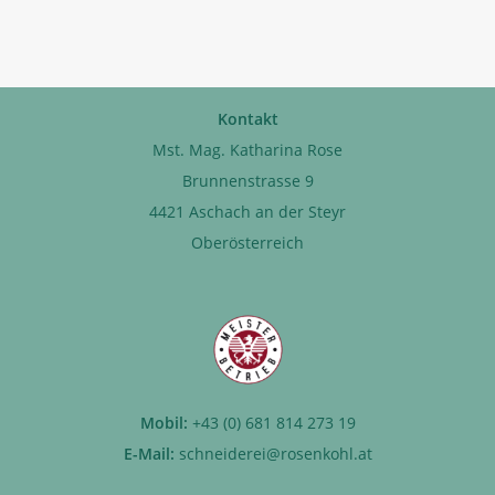
Kontakt
Mst. Mag. Katharina Rose
Brunnenstrasse 9
4421 Aschach an der Steyr
Oberösterreich
Mobil:
+43 (0) 681 814 273 19
E-Mail:
schneiderei@rosenkohl.at