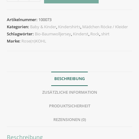
Rock
und
Kurzarmshirt
Artikelnummer:
100073
Menge
Kategorien:
Baby & Kinder
,
Kindershirts
,
Mädchen Röcke / Kleider
Schlagwörter:
Bio-Baumwolljersey
,
Kinderst
,
Rock
,
shirt
Marke:
Rose(n)KOHL
BESCHREIBUNG
ZUSÄTZLICHE INFORMATION
PRODUKTSICHERHEIT
REZENSIONEN (0)
Beschreibung