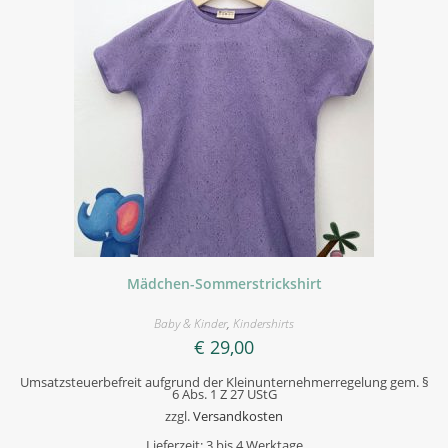
Mädchen-Sommerstrickshirt
Baby & Kinder
,
Kindershirts
€
29,00
Umsatzsteuerbefreit aufgrund der Kleinunternehmerregelung gem. §
6 Abs. 1 Z 27 UStG
zzgl.
Versandkosten
Lieferzeit:
3 bis 4 Werktage