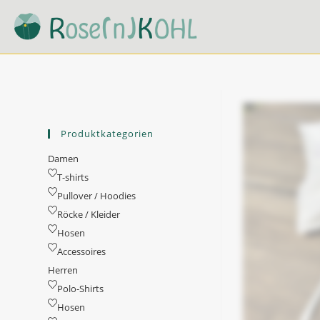
Zum
Inhalt
springen
Produktkategorien
Damen
T-shirts
Pullover / Hoodies
Röcke / Kleider
Hosen
Accessoires
Herren
Polo-Shirts
Hosen