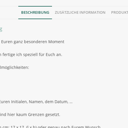
BESCHREIBUNG
ZUSÄTZLICHE INFORMATION
PRODUKT
g
r Euren ganz besonderen Moment
 fertige ich speziell für Euch an.
lmöglichkeiten:
Euren Initialen, Namen, dem Datum, …
 sind hier kaum Grenzen gesetzt.
 cm: 17 x 17 (l x b) oder genau nach Eurem Wunsch