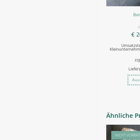
Ba
A
€
2
Umsatzste
Kleinunternehme
zzg
Liefer
Aus
Ähnliche P
NICHT VORRÄT