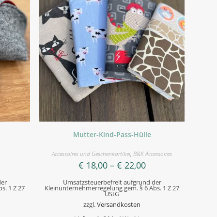
Mutter-Kind-Pass-Hülle
Accessoires und Geschenkartikel
,
B&K Accessoires
€
18,00
–
€
22,00
der
Umsatzsteuerbefreit aufgrund der
s. 1 Z 27
Kleinunternehmerregelung gem. § 6 Abs. 1 Z 27
UStG
zzgl.
Versandkosten