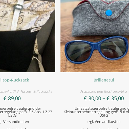
lltop-Rucksack
Brillenetui
schenkartikel
,
Taschen & Rucksäcke
Accessoires und Geschenkartikel
€
89,00
€
30,00
–
€
35,00
uerbefreit aufgrund der
Umsatzsteuerbefreit aufgrund 
rregelung gem. § 6 Abs. 1 Z 27
Kleinunternehmerregelung gem. § 6 Ab
UStG
UStG
l.
Versandkosten
zzgl.
Versandkosten