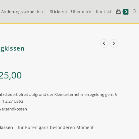
Änderungsschneiderei
Stickerei
Über mich
Kontakt
We
0
Su
ngkissen
um
25,00
tzsteuerbefreit aufgrund der Kleinunternehmerregelung gem. §
. 1 Z 27 UStG
Versandkosten
kissen
– für Euren ganz besonderen Moment