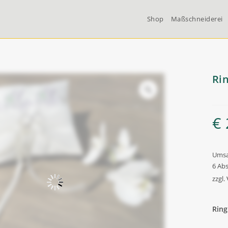
Shop
Maßschneiderei
Ri
Zoom
€
Umsa
6 Abs
zzgl.
Ring