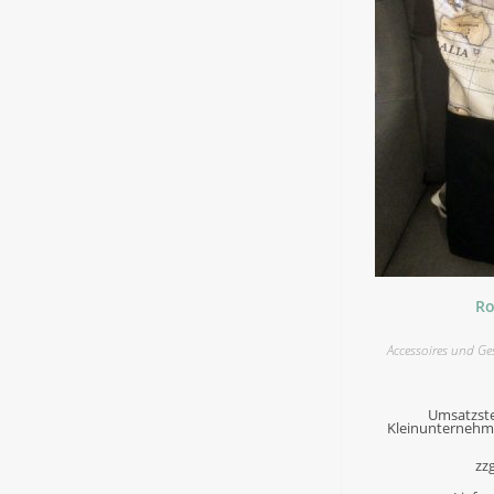
Ro
Accessoires und Ge
Umsatzste
Kleinunternehme
zzg