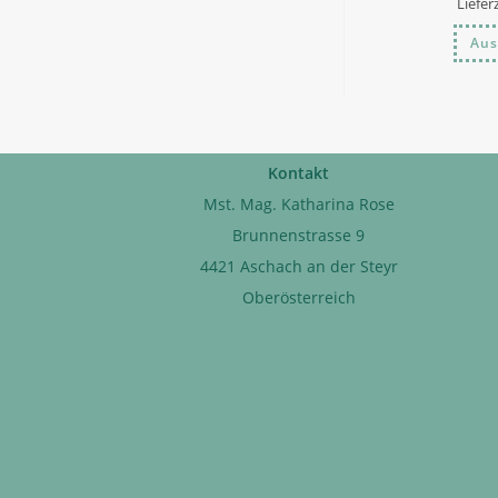
Liefer
Aus
Kontakt
Mst. Mag. Katharina Rose
Brunnenstrasse 9
4421 Aschach an der Steyr
Oberösterreich