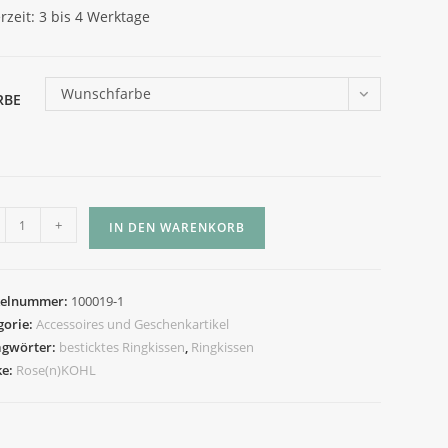
erzeit:
3 bis 4 Werktage
Wunschfarbe
RBE
kissen
+
IN DEN WARENKORB
ge
kelnummer:
100019-1
gorie:
Accessoires und Geschenkartikel
agwörter:
besticktes Ringkissen
,
Ringkissen
ke:
Rose(n)KOHL